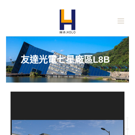
友達光電七星廠區L8B